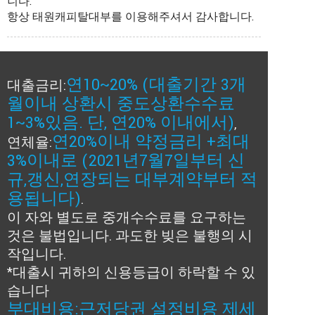
니다.
항상 태원캐피탈대부를 이용해주셔서 감사합니다.
연10~20% (대출기간 3개
대출금리:
월이내 상환시 중도상환수수료
1~3%있음. 단, 연20% 이내에서)
,
연20%이내 약정금리 +최대
연체율:
3%이내로 (2021년7월7일부터 신
규,갱신,연장되는 대부계약부터 적
용됩니다)
.
이 자와 별도로 중개수수료를 요구하는
것은 불법입니다. 과도한 빚은 불행의 시
작입니다.
*대출시 귀하의 신용등급이 하락할 수 있
습니다
부대비용:근저당권 설정비용 제세